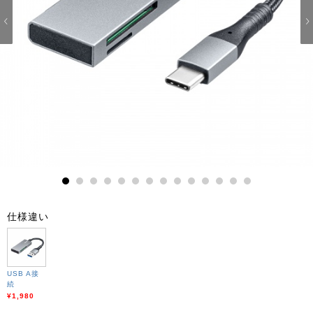
1
2
3
4
5
6
7
8
9
10
11
12
13
14
仕様違い
USB A接
続
¥1,980