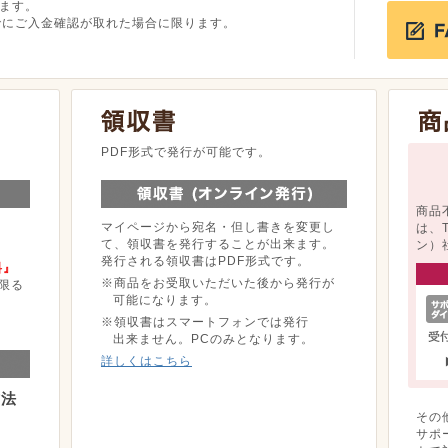
ます。
でにご入金確認が取れた場合に限ります。
。
PDF形式で発行が可能です。
商品
マイページから宛名・但し書きを変更し
は、
て、領収書を発行することが出来ます。
ン）
発行される領収書はPDF形式です。
料』
※商品をお受取いただいた後から発行が
限る
可能になります。
※領収書はスマートフォンでは発行
出来ません。PCのみとなります。
詳しくはこちら
方法
その
サポ