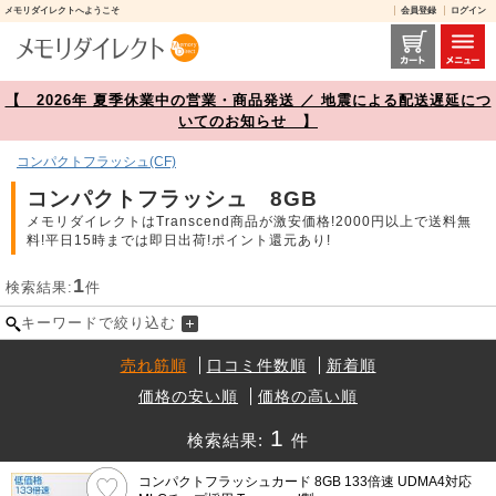
メモリダイレクトへようこそ
会員登録
ログイン
コンパクトフラッシュ 8GB 商品一覧【メモリダイレクト】
【 2026年 夏季休業中の営業・商品発送 ／ 地震による配送遅延につ
いてのお知らせ 】
コンパクトフラッシュ(CF)
コンパクトフラッシュ 8GB
メモリダイレクトはTranscend商品が激安価格!2000円以上で送料無
料!平日15時までは即日出荷!ポイント還元あり!
1
検索結果:
件
キーワードで絞り込む
売れ筋順
口コミ件数順
新着順
価格の安い順
価格の高い順
1
検索結果:
件
コンパクトフラッシュカード 8GB 133倍速 UDMA4対応