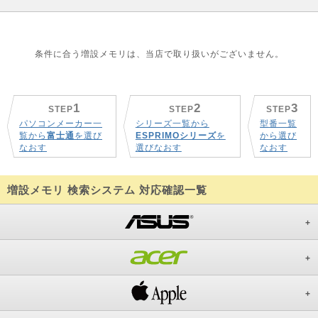
条件に合う増設メモリは、当店で取り扱いがございません。
1
2
3
STEP
STEP
STEP
パソコンメーカー一
シリーズ一覧から
型番一覧
覧から
富士通
を選び
ESPRIMOシリーズ
を
から選び
なおす
選びなおす
なおす
増設メモリ 検索システム 対応確認一覧