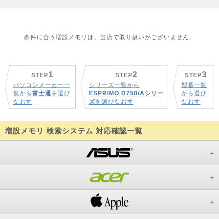
条件に合う増設メモリは、当店で取り扱いがございません。
1
2
3
STEP
STEP
STEP
パソコンメーカー一
シリーズ一覧から
型番一覧
覧から
富士通
を選び
ESPRIMO D750/Aシリー
から選び
なおす
ズ
を選びなおす
なおす
増設メモリ 検索システム 対応確認一覧