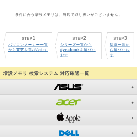
条件に合う増設メモリは、当店で取り扱いがございません。
1
2
3
STEP
STEP
STEP
パソコンメーカー一覧
シリーズ一覧から
型番一覧か
から
東芝
を選びなおす
dynabook
を選びな
ら選びなお
おす
す
増設メモリ 検索システム 対応確認一覧