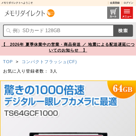
メモリダイレクトへようこそ
会員登録
ログイン
コンパクトフラッシュカード 64GB 1066倍速 UDMA7対応 MLCチップ採用 Transcend製【メモリダイレクト】
【 2026年 夏季休業中の営業・商品発送 ／ 地震による配送遅延につ
いてのお知らせ 】
TOP
>
コンパクトフラッシュ(CF)
お気に入り登録者数：
3人
Prev