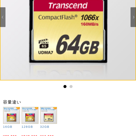
1
2
容量違い
16GB
128GB
32GB