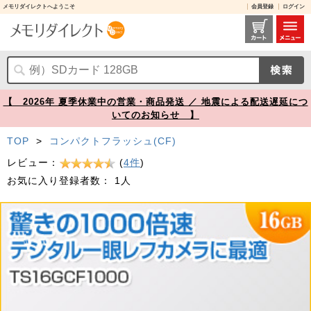
メモリダイレクトへようこそ
会員登録
ログイン
コンパクトフラッシュカード 16GB 1066倍速 UDMA7対応 MLCチップ採用 Transcend製【メモリダイレクト】
【 2026年 夏季休業中の営業・商品発送 ／ 地震による配送遅延につ
いてのお知らせ 】
TOP
>
コンパクトフラッシュ(CF)
レビュー：
(
4件
)
お気に入り登録者数：
1人
Prev