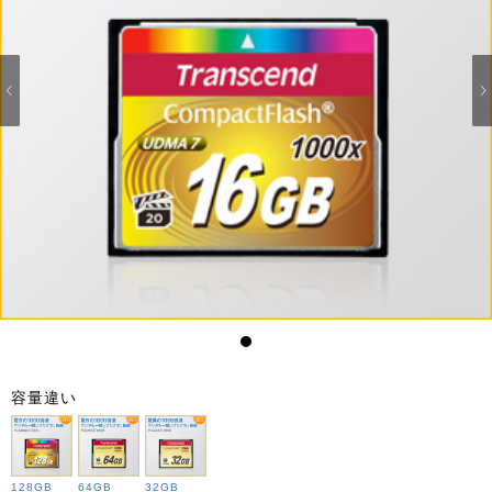
1
容量違い
128GB
64GB
32GB