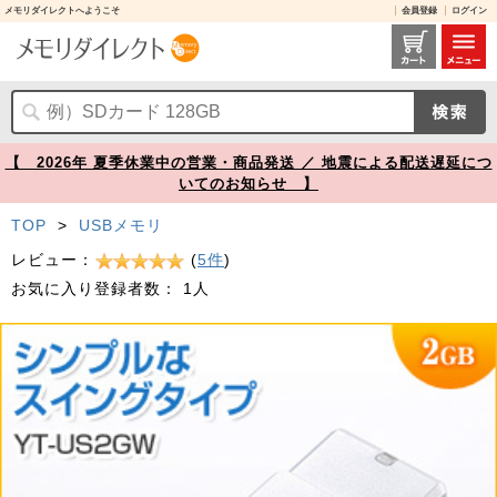
メモリダイレクトへようこそ
会員登録
ログイン
USBメモリ 2GB USB2.0 ホワイト キャップレス ストラップ付き 600-US2GW【メモリダイレクト】
【 2026年 夏季休業中の営業・商品発送 ／ 地震による配送遅延につ
いてのお知らせ 】
TOP
>
USBメモリ
レビュー：
(
5件
)
お気に入り登録者数：
1人
Prev