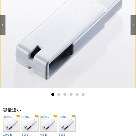
1
2
3
4
5
6
容量違い
16GB
8GB
4GB
1GB