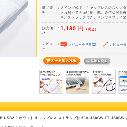
商品説
：
スイング式で、キャップレスのスタンダ
明
入れ対応で両面印刷可能。通信状況を確
き。ストラップ付き。サンワサプライ製。6
1,130
円
販売価
：
(税込)
格
レビュ
：
レビューを見る(2)
レビュー募
ー
B USB2.0 ホワイト キャップレス ストラップ付 600-US8GW YT-US8GW