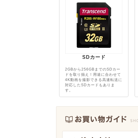
SDカード
2GBから256GBまでのSDカー
ドを取り揃え！用途に合わせて
4K動画を撮影できる高速転送に
対応したSDカードもありま
す。