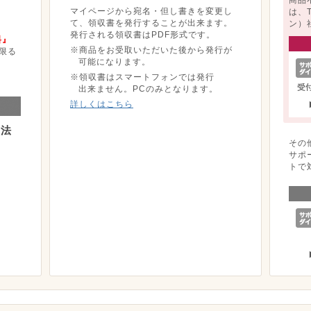
マイページから宛名・但し書きを変更し
は、
て、領収書を発行することが出来ます。
ン）
発行される領収書はPDF形式です。
料』
※商品をお受取いただいた後から発行が
限る
可能になります。
※領収書はスマートフォンでは発行
出来ません。PCのみとなります。
詳しくはこちら
方法
その
サポ
トで