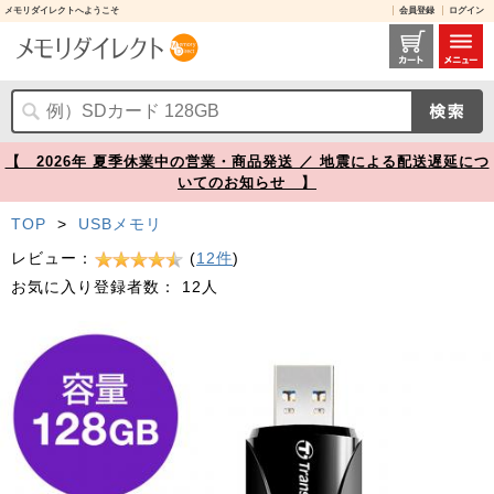
メモリダイレクトへようこそ
会員登録
ログイン
USBメモリ 128GB USB3.1 Gen1 ブラック キャップレス スライド式 JetFlash790 PS4動作確認済 Transcend製【メモリダイレクト】
【 2026年 夏季休業中の営業・商品発送 ／ 地震による配送遅延につ
いてのお知らせ 】
TOP
>
USBメモリ
レビュー：
(
12件
)
お気に入り登録者数：
12人
Prev