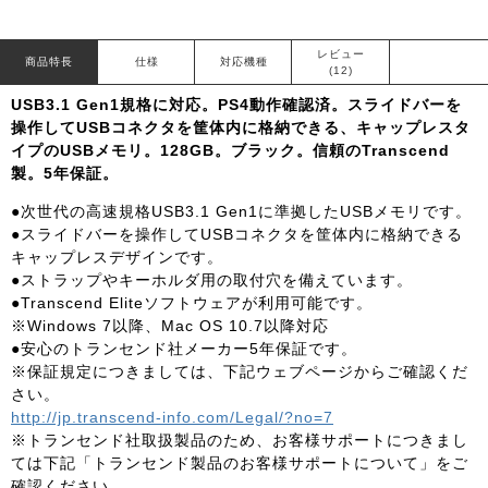
レビュー
商品特長
仕様
対応機種
(12)
USB3.1 Gen1規格に対応。PS4動作確認済。スライドバーを
操作してUSBコネクタを筐体内に格納できる、キャップレスタ
イプのUSBメモリ。128GB。ブラック。信頼のTranscend
製。5年保証。
●次世代の高速規格USB3.1 Gen1に準拠したUSBメモリです。
●スライドバーを操作してUSBコネクタを筐体内に格納できる
キャップレスデザインです。
●ストラップやキーホルダ用の取付穴を備えています。
●Transcend Eliteソフトウェアが利用可能です。
※Windows 7以降、Mac OS 10.7以降対応
●安心のトランセンド社メーカー5年保証です。
※保証規定につきましては、下記ウェブページからご確認くだ
さい。
http://jp.transcend-info.com/Legal/?no=7
※トランセンド社取扱製品のため、お客様サポートにつきまし
ては下記「トランセンド製品のお客様サポートについて」をご
確認ください。