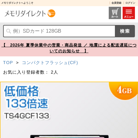
メモリダイレクトへようこそ
会員登録
ログイン
TS4GCF133 レビュー / コンパクトフラッシュカード 4GB 133倍速 UDMA4対応 MLCチップ採用 Transcend製【メモリダイレクト】
【 2026年 夏季休業中の営業・商品発送 ／ 地震による配送遅延につ
いてのお知らせ 】
TOP
>
コンパクトフラッシュ(CF)
お気に入り登録者数：
2人
Prev