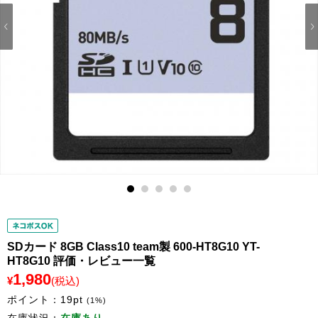
1
2
3
4
5
SDカード 8GB Class10 team製 600-HT8G10 YT-
HT8G10 評価・レビュー一覧
1,980
¥
(税込)
ポイント：
19
pt
(1%)