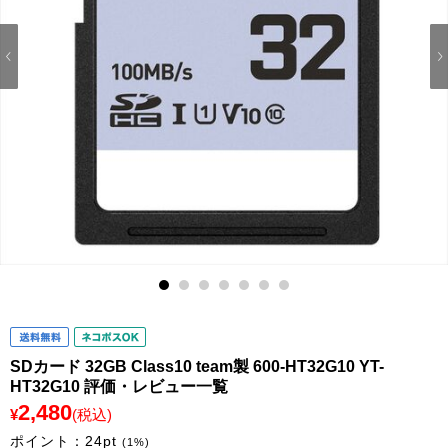
1
2
3
4
5
6
7
SDカード 32GB Class10 team製 600-HT32G10 YT-
HT32G10 評価・レビュー一覧
2,480
¥
(税込)
ポイント：
24
pt
(1%)