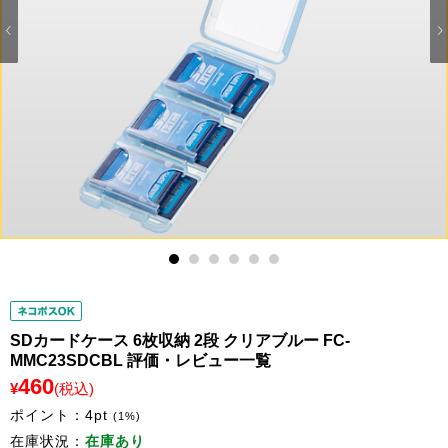
1
2
3
4
5
6
SDカードケース 6枚収納 2段 クリアブルー FC-
MMC23SDCBL 評価・レビュー一覧
460
¥
(税込)
ポイント：
4
pt
(1%)
在庫状況：
在庫あり