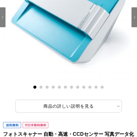
1
2
3
4
5
6
7
8
9
10
11
12
商品の詳しい説明を見る
フォトスキャナー 自動・高速・CCDセンサー 写真データ化