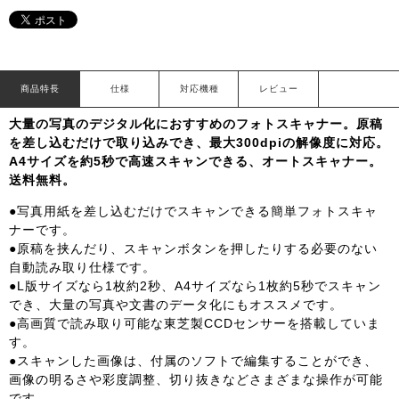
商品特長
仕様
対応機種
レビュー
大量の写真のデジタル化におすすめのフォトスキャナー。原稿
を差し込むだけで取り込みでき、最大300dpiの解像度に対応。
A4サイズを約5秒で高速スキャンできる、オートスキャナー。
送料無料。
●写真用紙を差し込むだけでスキャンできる簡単フォトスキャ
ナーです。
●原稿を挟んだり、スキャンボタンを押したりする必要のない
自動読み取り仕様です。
●L版サイズなら1枚約2秒、A4サイズなら1枚約5秒でスキャン
でき、大量の写真や文書のデータ化にもオススメです。
●高画質で読み取り可能な東芝製CCDセンサーを搭載していま
す。
●スキャンした画像は、付属のソフトで編集することができ、
画像の明るさや彩度調整、切り抜きなどさまざまな操作が可能
です。