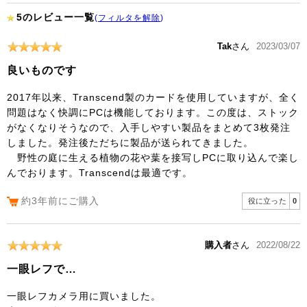
5のレビュー一覧
(
フィルタを解除
)
Tak
さん
2023/03/07
良いものです
2017年以来、Transcend製のカードを使用していますが、全く
問題はなく快調にPCは機能しております。この度は、ストック
がなくなりそうなので、入手しやすい製品をまとめて3枚発注
しました。発注後ただちに製品が送られてきました。
野性の庭に生える植物の花や葉を接写しPCに取り込んで楽し
んでおります。Transcendは最適です。
約3年前にご購入
役に立った
0
購入者
さん
2022/08/22
一眼レフで…
一眼レフカメラ用に買いました。