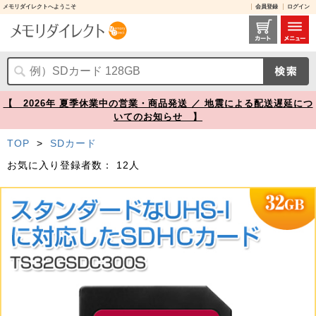
メモリダイレクトへようこそ
会員登録
ログイン
TS32GSDC300S レビュー / SDHCカード 32GB Class10 UHS-I U1 Transcend製【メモリダイレクト】
【 2026年 夏季休業中の営業・商品発送 ／ 地震による配送遅延につ
いてのお知らせ 】
TOP
>
SDカード
お気に入り登録者数：
12人
Prev