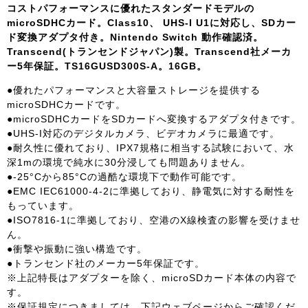
コストパフォーマンスに優れたスタンダードモデルの
microSDHCカード。Class10、 UHS-I U1に対応し、SDカー
ド変換アダプタ付き。Nintendo Switch 動作確認済。
Transcend(トランセンドジャパン)製。Transcend社メーカ
ー5年保証。TS16GUSD300S-A。16GB。
●優れたパフォーマンスと大容量ストレージを提供する
microSDHCカードです。
●microSDHCカードをSDカードへ変換するアダプタ付きです。
●UHS-I対応のデジタルカメラ、ビデオカメラに最適です。
●耐久性に優れており、IPX7規格に相当する試験において、水
深1mの環境で純水に30分浸しても問題ありません。
●-25°Cから85°Cの過酷な環境下で動作可能です。
●EMC IEC61000-4-2に準拠しており、静電気に対する耐性を
もっています。
●ISO7816-1に準拠しており、空港のX線検査の影響を受けませ
ん。
●衝撃や振動に強い構造です。
●トランセンド社のメーカー5年保証です。
※上記特長はアダプターを除く、microSDカード本体の内容で
す。
※保証規定につきましては、下記ウェブページからご確認くだ