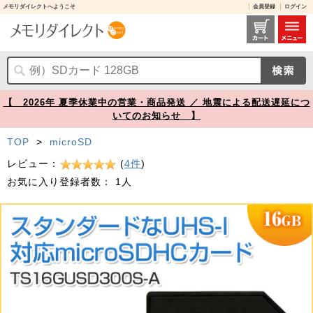
メモリダイレクトへようこそ
会員登録
ログイン
microSDHCカード 16GB Class10 UHS-I U1 SDカード変換アダプタ付き Nintendo Switch 動作確認済 Transcend製【メモリダイレクト】
【 2026年 夏季休業中の営業・商品発送 ／ 地震による配送遅延につ
いてのお知らせ 】
TOP
>
microSD
レビュー：
(
4件
)
お気に入り登録者数：
1人
Prev