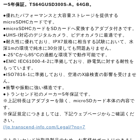
ー5年保証。TS64GUSD300S-A。64GB。
●優れたパフォーマンスと大容量ストレージを提供する
microSDHCカードです。
●microSDHCカードをSDカードへ変換するアダプタ付きです。
●UHS-I対応のデジタルカメラ、ビデオカメラに最適です。
●耐久性に優れており、IPX7規格に相当する試験において、水
深1mの環境で純水に30分浸しても問題ありません。
●-25°Cから85°Cの過酷な環境下で動作可能です。
●EMC IEC61000-4-2に準拠しており、静電気に対する耐性を
もっています。
●ISO7816-1に準拠しており、空港のX線検査の影響を受けませ
ん。
●衝撃や振動に強い構造です。
●トランセンド社のメーカー5年保証です。
※上記特長はアダプターを除く、microSDカード本体の内容で
す。
※保証規定につきましては、下記ウェブページからご確認くだ
さい。
//jp.transcend-info.com/Legal/?no=7