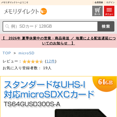
メモリダイレクトへようこそ
会員登録
ログイン
microSDXCカード 64GB Class10 UHS-I U1 SDカード変換アダプタ付き Nintendo Switch 動作確認済 Transcend製【メモリダイレクト】
【 2026年 夏季休業中の営業・商品発送 ／ 地震による配送遅延につ
いてのお知らせ 】
TOP
>
microSD
レビュー：
(
12件
)
お気に入り登録者数：
19人
Prev