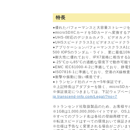
特長
●優れたパフォーマンスと大容量ストレージを提
●microSDXCカードをSDカードへ変換す
●UHS-I対応のデジタルカメラ、ビデオカメ
●UHSスピードクラス3とビデオスピードクラ
●アプリケーションパフォーマンスクラスA1に対
500 IOPSのランダム・ライト、更に最低1
●耐久性に優れており、IPX7規格に相当す
●-25°Cから85°Cの過酷な環境下で動作可能
●EMC IEC61000-4-2に準拠しており
●ISO7816-1に準拠しており、空港のX線
●衝撃や振動に強い構造です。
●トランセンド社のメーカー5年保証です。
※上記特長はアダプターを除く、microSD
※保証規定につきましては、下記ウェブペー
jp.transcend-info.com/Legal/?no=7
※トランセンド社取扱製品のため、お客様サ
※1GBは1,000,000,000バイトですが、
※すべてのブランド名は各社の登録商標です
※転送スピードはすべての環境おいて保証さ
※仕様は予告なく変更される場合がございま