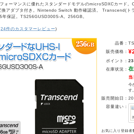
ォーマンスに優れたスタンダードモデルのmicroSDXCカード。Class
換アダプタ付き。Nintendo Switch 動作確認済。 Transcend(
年保証。TS256GUSD300S-A。256GB。
(
24件のカスタマーレビュー
)
品番：
T
¥
販売価格：
ポイント：
23
在
在庫状況：
当
今
す
販売開始日：
20
容量違い：
お気に入り登録者