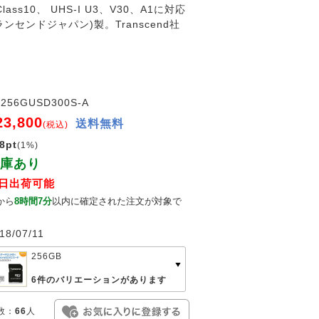
10、 UHS-I U3、V30、A1に対応
トランセンドジャパン)製。Transcend社
S256GUSD300S-A
23,800
送料無料
(税込)
8pt
(1%)
庫あり
日出荷可能
から
8時間7分
以内に確定された注文が対象で
。
18/07/11
256GB
6件のバリエーションがあります
数：
66
人