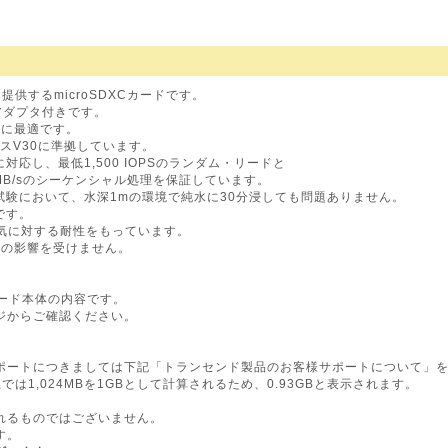
供するmicroSDXCカードです。
るアダプタ付きです。
ラに最適です。
スV30に準拠しています。
応し、最低1,500 IOPSのランダム・リードと
0MB/sのシーケンシャル処理を保証しています。
る試験において、水深1mの環境で純水に30分浸しても問題ありません。
です。
、静電気に対する耐性をもっています。
検査の影響を受けません。
カード本体の内容です。
ジからご確認ください。
ポートにつきましては下記「トランセンド製品のお客様サポートについて」
OS上では1,024MBを1GBとして計算されるため、0.93GBと表示されます。
。
れるものではございません。
す。