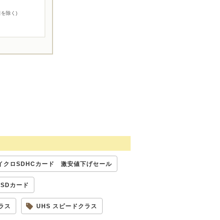
を除く)
イクロSDHCカード 激安値下げセール
roSDカード
ラス
UHS スピードクラス