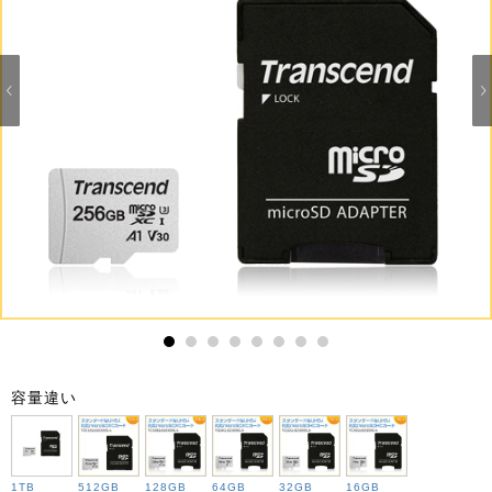
1
2
3
4
5
6
7
8
容量違い
1TB
512GB
128GB
64GB
32GB
16GB