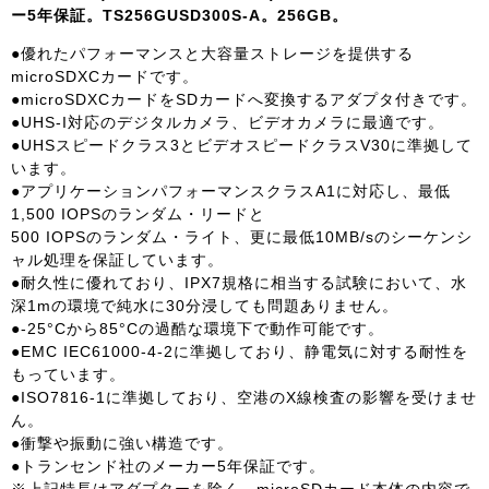
ー5年保証。TS256GUSD300S-A。256GB。
●優れたパフォーマンスと大容量ストレージを提供する
microSDXCカードです。
●microSDXCカードをSDカードへ変換するアダプタ付きです。
●UHS-I対応のデジタルカメラ、ビデオカメラに最適です。
●UHSスピードクラス3とビデオスピードクラスV30に準拠して
います。
●アプリケーションパフォーマンスクラスA1に対応し、最低
1,500 IOPSのランダム・リードと
500 IOPSのランダム・ライト、更に最低10MB/sのシーケンシ
ャル処理を保証しています。
●耐久性に優れており、IPX7規格に相当する試験において、水
深1mの環境で純水に30分浸しても問題ありません。
●-25°Cから85°Cの過酷な環境下で動作可能です。
●EMC IEC61000-4-2に準拠しており、静電気に対する耐性を
もっています。
●ISO7816-1に準拠しており、空港のX線検査の影響を受けませ
ん。
●衝撃や振動に強い構造です。
●トランセンド社のメーカー5年保証です。