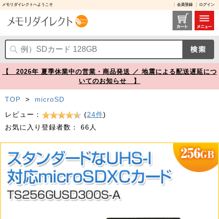
メモリダイレクトへようこそ
会員登録
ログイン
microSDXCカード 256GB Class10 UHS-I U3 V30 A1 SDカード変換アダプタ付き Transcend製【メモリダイレクト】
【 2026年 夏季休業中の営業・商品発送 ／ 地震による配送遅延につ
いてのお知らせ 】
TOP
>
microSD
レビュー：
(
24件
)
お気に入り登録者数：
66人
Prev