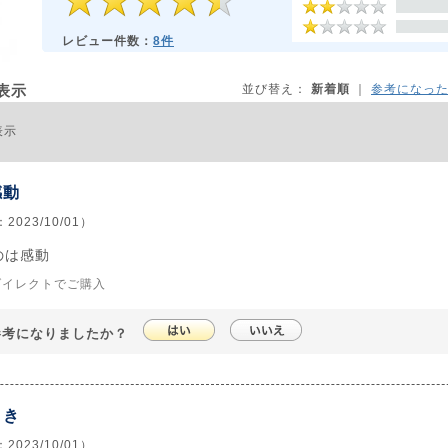
レビュー件数：
8件
表示
並び替え：
新着順
｜
参考になっ
表示
感動
023/10/01）
のは感動
ダイレクトでご購入
参考になりましたか？
よき
023/10/01）