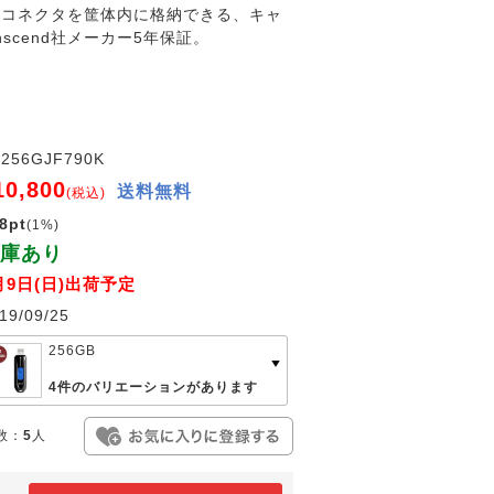
USBコネクタを筐体内に格納できる、キャ
nscend社メーカー5年保証。
256GJF790K
10,800
送料無料
(税込)
8pt
(1%)
庫あり
月9日(日)出荷予定
19/09/25
256GB
4件のバリエーションがあります
数：
5
人