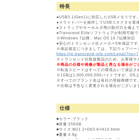
特長
●USB3.1(Gen1)に対応したUSBメモリです
●スライドバーを操作してUSBコネクタを筐
●ストラップやキーホルダ用の取付穴を備え
●Transcend Eliteソフトウェアが利用可能
※Windows 7以降、Mac OS 10.7以降対応
●安心のトランセンド社メーカー5年保証です
※保証規定につきましては、下記ウェブペー
https://jp.transcend-info.com/Legal/?no=7
※トランセンド社取扱製品のため、お客様サ
※商品の仕様や画像が製品と異なる場合がご
※転送スピードはすべての環境おいて保証さ
※1GBは1,000,000,000バイトですが、
※すべてのブランド名は各社の登録商標です
※仕様は予告なく変更される場合がございま
仕様
■カラー:ブラック
■容量:256GB
■サイズ:W21.2×D63.6×H10.6mm
■重量:4.9g