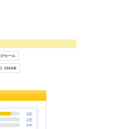
下げセール
 256GB
6件
2件
0件