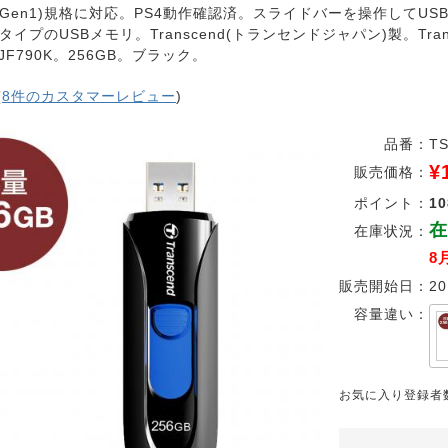
.1(Gen1)規格に対応。PS4動作確認済。スライドバーを操作して
タイプのUSBメモリ。Transcend(トランセンドジャパン)製。Tra
GJF790K。256GB。ブラック。
(
8件のカスタマーレビュー
)
品番：
TS
¥
販売価格：
ポイント：
10
在
在庫状況：
8
販売開始日：
20
容量違い：
お気に入り登録者