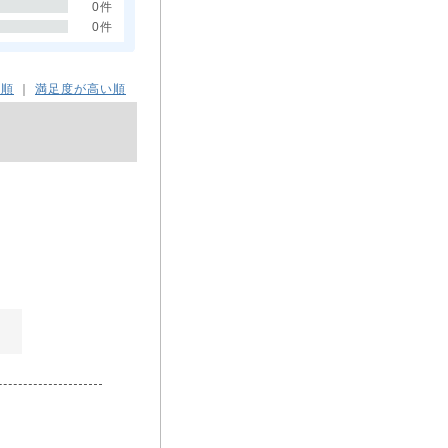
0件
0件
た順
｜
満足度が高い順