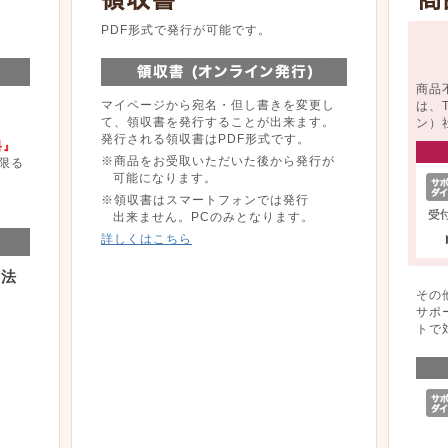
。
PDF形式で発行が可能です。
商品
マイページから宛名・但し書きを変更し
は、
て、領収書を発行することが出来ます。
ン）
発行される領収書はPDF形式です。
料』
※商品をお受取いただいた後から発行が
限る
可能になります。
※領収書はスマートフォンでは発行
出来ません。PCのみとなります。
詳しくはこちら
方法
その
サポ
トで