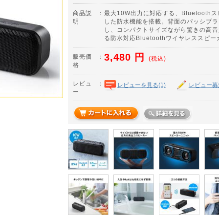
商品説
：
最大10W出力に対応する、Bluetooth
明
した防水機能を搭載。背面のパッシブラ
し、コンパクトサイズながら驚きの高音
る防水対応Bluetoothワイヤレススピ
3,480
円
販売価
：
(税込)
格
レビュ
：
レビューを見る(1)
レビュー募
ー