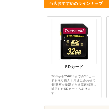
当店おすすめのラインナップ
SDカード
2GBから256GBまでのSDカー
ドを取り揃え！用途に合わせて
4K動画を撮影できる高速転送に
対応したSDカードもありま
す。