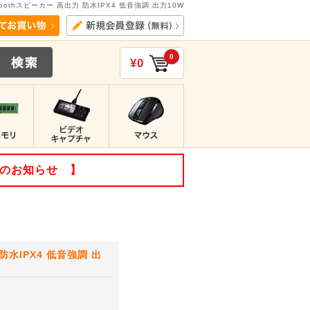
toothスピーカー 高出力 防水IPX4 低音強調 出力10W
0
¥0
てのお知らせ 】
防水IPX4 低音強調 出