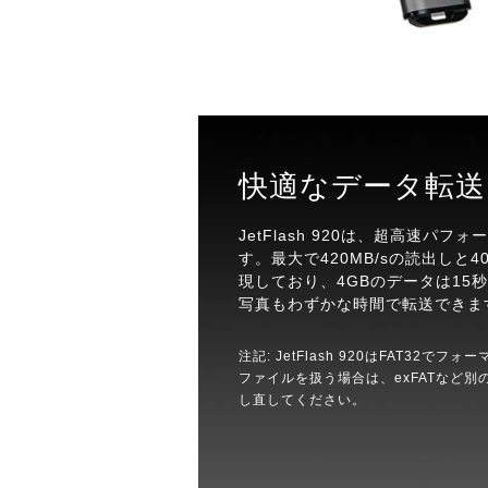
快適なデータ転送
JetFlash 920は、超高速パ
す。最大で420MB/sの読出しと4
現しており、4GBのデータは15
写真もわずかな時間で転送できま
注記: JetFlash 920はFAT32
ファイルを扱う場合は、exFATなど
し直してください。