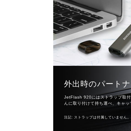
外出時のパートナ
JetFlash 920にはストラッ
んに取り付けて持ち運べ、キャッ
注記: ストラップは付属していません