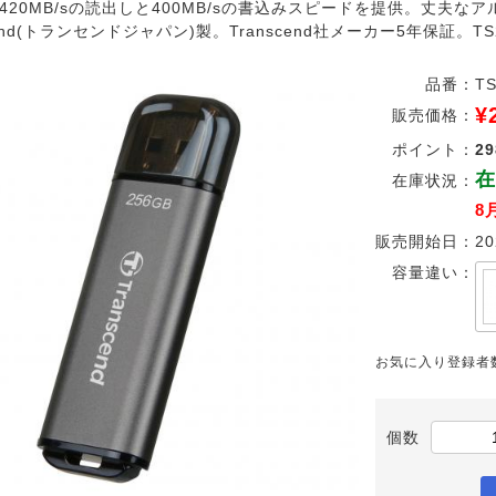
420MB/sの読出しと400MB/sの書込みスピードを提供。丈夫な
cend(トランセンドジャパン)製。Transcend社メーカー5年保証。TS2
品番：
TS
¥
販売価格：
ポイント：
29
在
在庫状況：
8
販売開始日：
20
容量違い：
お気に入り登録者
個数