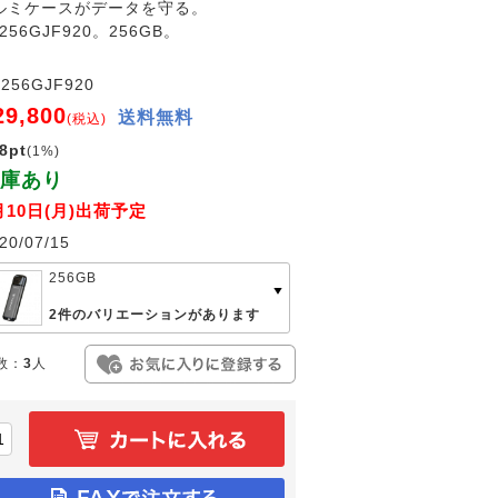
アルミケースがデータを守る。
56GJF920。256GB。
256GJF920
29,800
送料無料
(税込)
8pt
(1%)
庫あり
月10日(月)出荷予定
20/07/15
256GB
2件のバリエーションがあります
数：
3
人