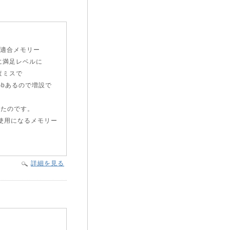
に適合メモリー
に満足レベルに
査ミスで
Gbあるので増設で
ったのです。
使用になるメモリー
詳細を見る