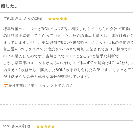
実施した。
年配爺さん さんの評価：
標準装備のメモリーが8Gbであり2倍に増設したくてこちらの会社で事前
の種類等を調査してもらっていました。紹介の商品を購入し、速度は確か
達しています。但し、更に追加で8Gbを追加購入した。それは私の事前調
富士通PCのカタログでは増設を32Gbまで可能!と記されており、標準で8
8Gbを購入したのです。当然これで16GBになるぞ!と勝手な判断で…
しかし増設用のスロットがあるのではなくて私のPCの場合は4Gb×2枚だ
結果その2枚は外して購入した8Gb2枚を取り付けた次第です。ちょっと不
が可愛そうな気分と残念な気分が交錯しています。
約4年前にメモリダイレクトでご購入
tete さんの評価：