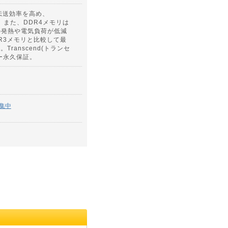
タ伝送効率を高め、
。また、DDR4メモリは
の発熱や電気負荷が低減
DR3メモリと比較して最
ranscend(トランセ
カー永久保証。
集中