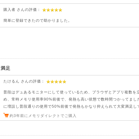
購入者 さんの評価：
簡単に登録できたので助かりました。
て満足
たけるん さんの評価：
普段はデュあるモニターにして使っているため、ブラウザとアプリ複数を
め、常時メモリ使用率90%前後で、発熱も高い状態で数時間つかってました。
に増設し普段通りの使用で50%前後で発熱もかなり抑えられて大変満足し
約3年前にメモリダイレクトでご購入