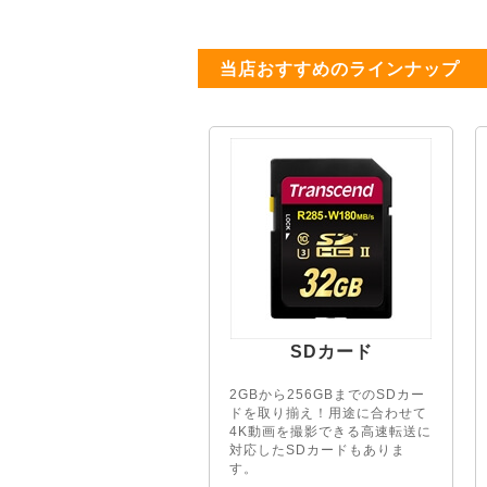
当店おすすめのラインナップ
SDカード
2GBから256GBまでのSDカー
ドを取り揃え！用途に合わせて
4K動画を撮影できる高速転送に
対応したSDカードもありま
す。