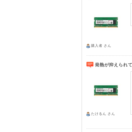
購入者
さん
発熱が抑えられ
たけるん
さん