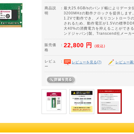
商品説
：
最大25.6GB/sのバンド幅によりデー
明
3200MHzの動作クロックを提供します
1.2Vで動作でき、メモリコントローラ
されるため、動作電圧が1.5Vの標準D
大40%の消費電力を抑えることができる。T
ンドジャパン)製。Transcend社メー
22,800
円
販売価
：
(税込)
格
レビュ
：
レビューを見る(7)
レビュー募
ー