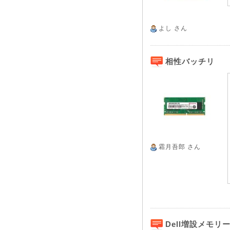
よし
さん
相性バッチリ
霜月吾郎
さん
Dell増設メモリ