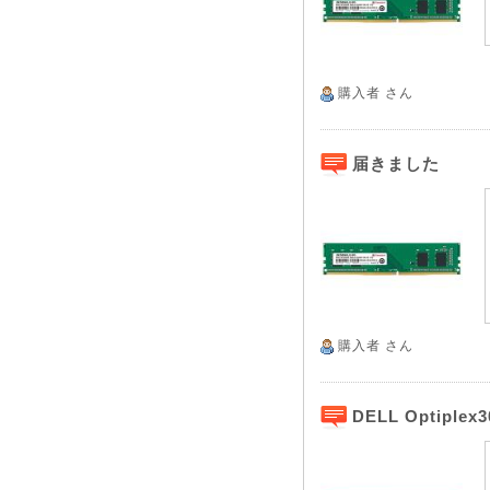
購入者
さん
届きました
購入者
さん
DELL Optipl