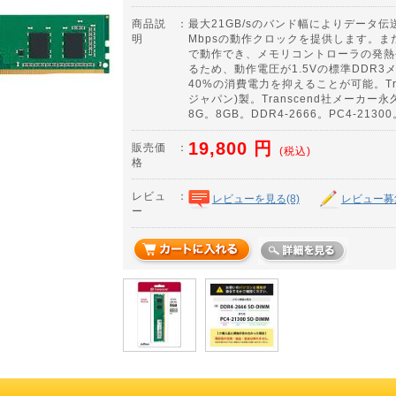
商品説
：
最大21GB/sのバンド幅によりデータ伝
明
Mbpsの動作クロックを提供します。また
で動作でき、メモリコントローラの発熱
るため、動作電圧が1.5Vの標準DDR
40%の消費電力を抑えることが可能。Tra
ジャパン)製。Transcend社メーカー永久
8G。8GB。DDR4-2666。PC4-2130
19,800
円
販売価
：
(税込)
格
レビュ
：
レビューを見る(8)
レビュー募
ー