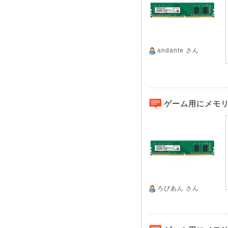
andante
さん
ゲーム用にメモ
ろびあん
さん