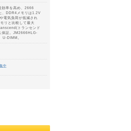
送効率を高め、2666
、DDR4メモリは1.2V
や電気負荷が低減され
3メモリと比較して最大
nscend(トランセンド
保証。JM2666HLG-
0。U-DIMM。
集中