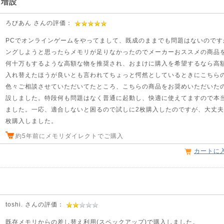
リ増設
ろびあん さんの評価：
PCでオンラインゲームをやってまして、既成のままでも問題はないのです
ングしようと思ったらメモリが足りなかったのでメーカーおススメの商品
何十万もするような高額な物を推奨され、おまけに購入を希望するなら高額
入れ替えたほうが良いとも言われてちょっと愕然としているときにこちら
色々ご相談させていただいてたところ、こちらの商品をお奨めいただいた
設しました。特段何も問題はなく普通に起動し、快適に使えてますので本
ました。一応、適合しないと困るので試しに2枚購入したのですが、大丈夫
枚購入しました。
約5年前にメモリダイレクトでご購入
カートに
toshi. さんの評価：
既存メモリからの差し替え利用(スペックアップ)で購入しました。