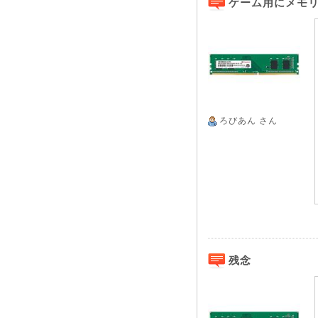
ゲーム用にメモ
ろびあん
さん
残念