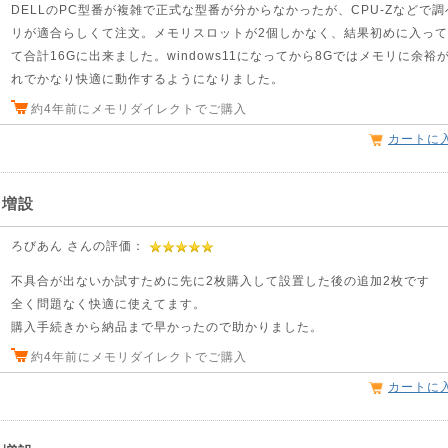
DELLのPC型番が複雑で正式な型番が分からなかったが、CPU-Zなどで
リが適合らしくて注文。メモリスロットが2個しかなく、結果初めに入って
て合計16Gに出来ました。windows11になってから8Gではメモリに余
れでかなり快適に動作するようになりました。
約4年前にメモリダイレクトでご購入
カートに
リ増設
ろびあん さんの評価：
不具合が出ないか試すために先に2枚購入して設置した後の追加2枚です
全く問題なく快適に使えてます。
購入手続きから納品まで早かったので助かりました。
約4年前にメモリダイレクトでご購入
カートに