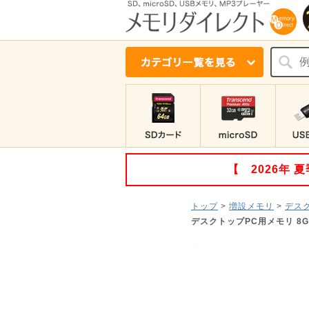
【 2026年
トップ
>
増設メモリ
>
デスク
デスクトップPC用メモリ 8GB (