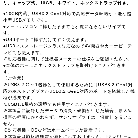
リ。キャップ式。16GB。ホワイト。ネックストラップ付き。
●16GB内蔵、USB3.2 Gen1対応で高速データ転送が可能な超
小型USBメモリです。
●ノートパソコンに挿したままでも邪魔にならないサイズで
す。
●USBポートに挿すだけですぐ使えます。
●USBマスストレージクラス対応なのでAV機器やカーナビ、テ
レビでも使えます。
※対応機種に関しては機器メーカーの仕様をご確認ください。
●本体のホールにネックストラップを取付けることができま
す。
【ご注意】
※USB3.2 Gen1機器として使用するためにはUSB3.2 Gen1対
応のホストアダプタかUSB3.2 Gen1対応のポートを搭載した機
種が必要です。
※USB1.1規格の環境でも使用することができます。
※本製品に記録したデータの消失・破損が生じた場合、原因や
損害の程度にかかわらず、サンワサプライは一切責任を負いま
せん。
※対応機種・OSなどはホームページが最新です。
※本製品は取扱説明書が添付されておりません。下記バナーよ