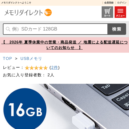
メモリダイレクトへようこそ
会員登録
ログイン
超小型 USBメモリ 16GB USB3.2 Gen1 USB A キャップ式 ホワイト 600-3UP16GW【メモリダイレクト】
【 2026年 夏季休業中の営業・商品発送 ／ 地震による配送遅延につ
いてのお知らせ 】
TOP
>
USBメモリ
レビュー：
(
2件
)
お気に入り登録者数：
2人
Prev