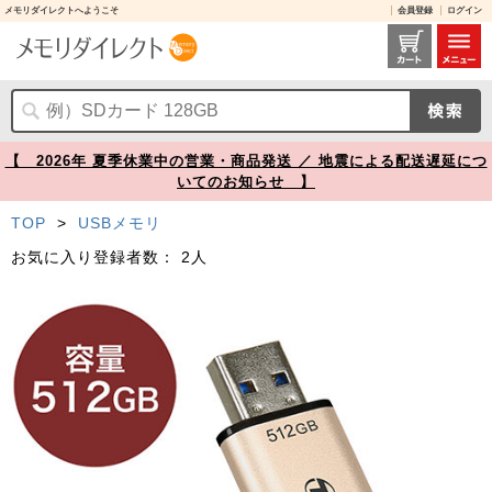
メモリダイレクトへようこそ
会員登録
ログイン
USBメモリ 512GB USB 3.2 Gen1 USB A USB Type-C デュアルコネクタ Transcend JetFlash 930C【メモリダイレクト】
【 2026年 夏季休業中の営業・商品発送 ／ 地震による配送遅延につ
いてのお知らせ 】
TOP
>
USBメモリ
お気に入り登録者数：
2人
Prev