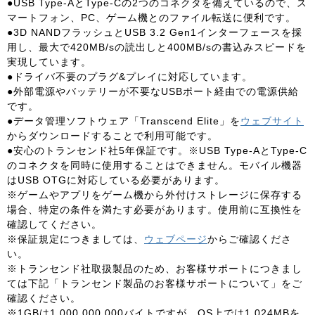
●USB Type-AとType-Cの2つのコネクタを備えているので、ス
マートフォン、PC、ゲーム機とのファイル転送に便利です。
●3D NANDフラッシュとUSB 3.2 Gen1インターフェースを採
用し、最大で420MB/sの読出しと400MB/sの書込みスピードを
実現しています。
●ドライバ不要のプラグ&プレイに対応しています。
●外部電源やバッテリーが不要なUSBポート経由での電源供給
です。
●データ管理ソフトウェア「Transcend Elite」を
ウェブサイト
からダウンロードすることで利用可能です。
●安心のトランセンド社5年保証です。※USB Type-AとType-C
のコネクタを同時に使用することはできません。モバイル機器
はUSB OTGに対応している必要があります。
※ゲームやアプリをゲーム機から外付けストレージに保存する
場合、特定の条件を満たす必要があります。使用前に互換性を
確認してください。
※保証規定につきましては、
ウェブページ
からご確認くださ
い。
※トランセンド社取扱製品のため、お客様サポートにつきまし
ては下記「トランセンド製品のお客様サポートについて」をご
確認ください。
※1GBは1,000,000,000バイトですが、OS上では1,024MBを