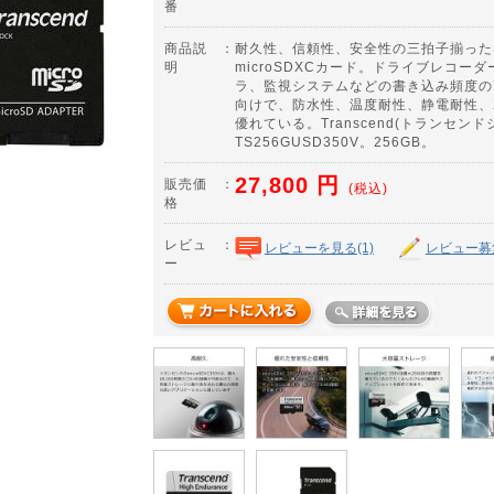
番
商品説
：
耐久性、信頼性、安全性の三拍子揃った
明
microSDXCカード。ドライブレコー
ラ、監視システムなどの書き込み頻度の
向けで、防水性、温度耐性、静電耐性、
優れている。Transcend(トランセン
TS256GUSD350V。256GB。
27,800
円
販売価
：
(税込)
格
レビュ
：
レビューを見る(1)
レビュー募
ー