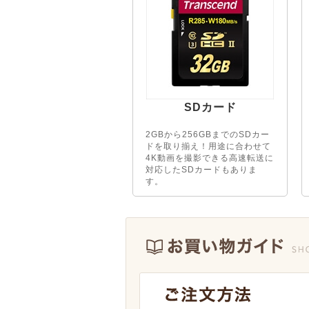
SDカード
2GBから256GBまでのSDカー
ドを取り揃え！用途に合わせて
4K動画を撮影できる高速転送に
対応したSDカードもありま
す。