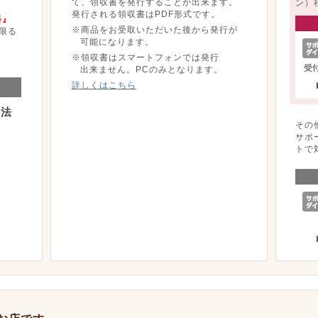
て、領収書を発行することが出来ます。
ン）
発行される領収書はPDF形式です。
料』
※商品をお受取いただいた後から発行が
限る
可能になります。
※領収書はスマートフォンでは発行
出来ません。PCのみとなります。
詳しくはこちら
方法
その
サポ
トで