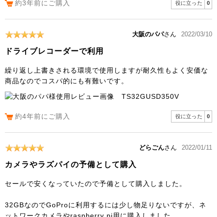
約3年前にご購入
役に立った
0
大阪のパパ
さん
2022/03/10
ドライブレコーダーで利用
繰り返し上書きされる環境で使用しますが耐久性もよく安価な
商品なのでコスパ的にも有難いです。
約4年前にご購入
役に立った
0
どらごん
さん
2022/01/11
カメラやラズパイの予備として購入
セールで安くなっていたので予備として購入しました。
32GBなのでGoProに利用するには少し物足りないですが、ネ
ットワークカメラやraspberry pi用に購入しました。