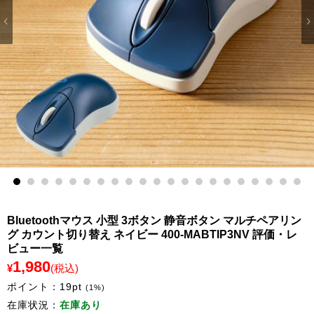
1
2
3
4
5
6
7
8
9
10
11
12
13
14
15
16
17
18
19
20
21
Bluetoothマウス 小型 3ボタン 静音ボタン マルチペアリン
グ カウント切り替え ネイビー 400-MABTIP3NV 評価・レ
ビュー一覧
1,980
¥
(税込)
ポイント：
19
pt
(1%)
在庫状況：
在庫あり