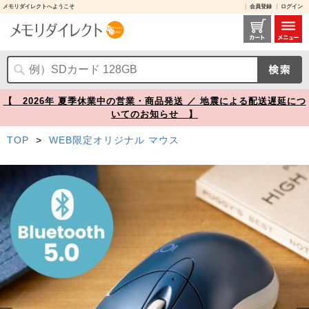
メモリダイレクトへようこそ
会員登録
ログイン
400-MABTIP3NV レビュー / Bluetoothマウス 小型 3ボタン 静音ボタン マルチペアリング カウント切り替え ネイビー【メモリダイレクト】
【 2026年 夏季休業中の営業・商品発送 ／ 地震による配送遅延につ
いてのお知らせ 】
TOP
>
WEB限定オリジナル マウス
Prev