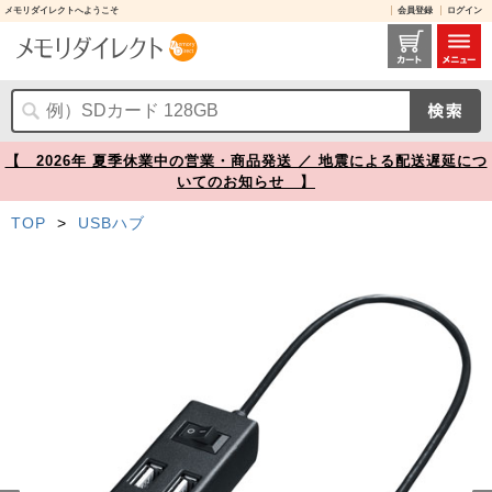
メモリダイレクトへようこそ
会員登録
ログイン
スイッチ付きUSBハブ USB 2.0 USB A×7 セルフパワー ブラック【メモリダイレクト】
【 2026年 夏季休業中の営業・商品発送 ／ 地震による配送遅延につ
いてのお知らせ 】
TOP
>
USBハブ
Prev