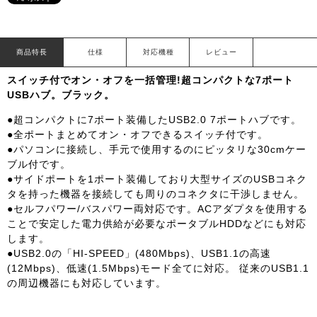
商品特長
仕様
対応機種
レビュー
スイッチ付でオン・オフを一括管理!超コンパクトな7ポート
USBハブ。ブラック。
●超コンパクトに7ポート装備したUSB2.0 7ポートハブです。
●全ポートまとめてオン・オフできるスイッチ付です。
●パソコンに接続し、手元で使用するのにピッタリな30cmケー
ブル付です。
●サイドポートを1ポート装備しており大型サイズのUSBコネク
タを持った機器を接続しても周りのコネクタに干渉しません。
●セルフパワー/バスパワー両対応です。ACアダプタを使用する
ことで安定した電力供給が必要なポータブルHDDなどにも対応
します。
●USB2.0の「HI-SPEED」(480Mbps)、USB1.1の高速
(12Mbps)、低速(1.5Mbps)モード全てに対応。 従来のUSB1.1
の周辺機器にも対応しています。