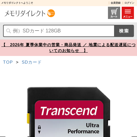
メモリダイレクトへようこそ
会員登録
ログイン
TS64GSDC340S レビュー / Transcend SDXCカード 64GB UHS-I U3 V30 A1【メモリダイレクト】
【 2026年 夏季休業中の営業・商品発送 ／ 地震による配送遅延につ
いてのお知らせ 】
TOP
>
SDカード
Prev