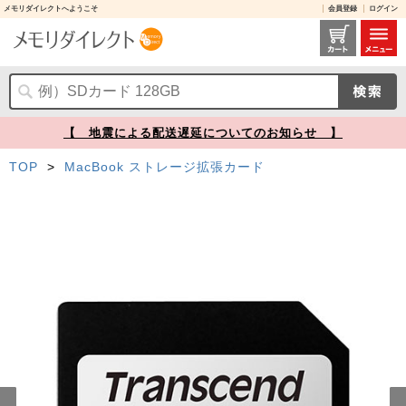
メモリダイレクトへようこそ
会員登録
ログイン
Transcend MacBook Pro専用ストレージ拡張カード 1TB TS1TJDL330 JetDrive Lite 330【メモリダイレクト】
【 地震による配送遅延についてのお知らせ 】
TOP
>
MacBook ストレージ拡張カード
Prev