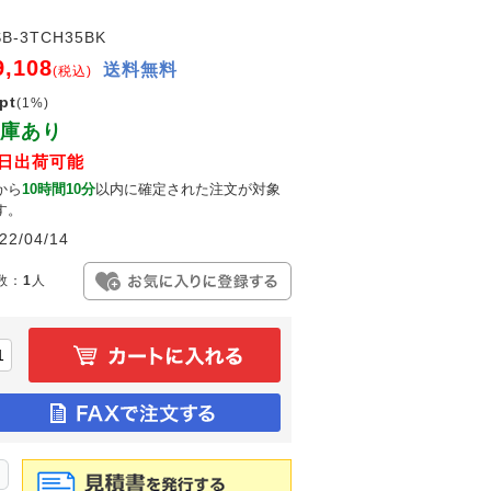
SB-3TCH35BK
9,108
送料無料
(税込)
pt
(1%)
庫あり
日出荷可能
から
10時間10分
以内に確定された注文が対象
す。
22/04/14
数：
1
人