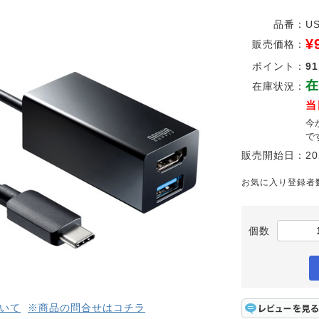
品番：
U
¥
販売価格：
ポイント：
91
在
在庫状況：
当
今
で
販売開始日：
20
お気に入り登録者
個数
いて
※商品の問合せはコチラ