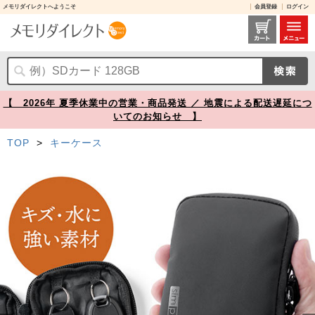
メモリダイレクトへようこそ
会員登録
ログイン
スマートキーケース スマートキー2個収納 カード2枚収納 防水 防塵 止水ファスナー 外側ポケット付き キーリング付属 ブラック【メモリダイレクト】
【 2026年 夏季休業中の営業・商品発送 ／ 地震による配送遅延につ
いてのお知らせ 】
TOP
>
キーケース
Prev