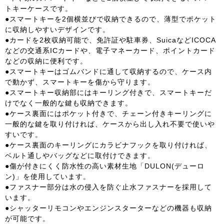
トキーケースです。
●スマートキーを2個横並びで収納できるので、薄型でポケット
に収納しやすいデザインです。
●カードを2枚収納可能で、免許証や駐車券、SuicaなどICOCA
などの交通系ICカードや、電子マネーカード、ポイントカード
などの収納に便利です。
●スマートキーはゴムバンドに通して収納するので、ケース内
で動かず、スマートキーを傷から守ります。
●スマートキー収納部にはキーリング付きで、スマートキーだ
けでなく一般的な鍵も収納できます。
●ケース裏面にはポケット付きで、チェーン付きキーリングに
一般的な鍵を取り付ければ、ケースから出し入れ不要で使いや
すいです。
●ケース裏面のキーリングにカラビナフックを取り付ければ、
ベルト通しやバッグなどに取付けできます。
●傷が付きにくく防水性の高い素材生地「DULON(デューロ
ン)」を使用しています。
●ファスナー部分は水の侵入を防ぐ止水ファスナーを採用して
います。
●シャッターリモコンやエンジンスターターなどの機器も収納
が可能です。