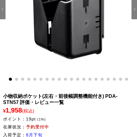
1
2
3
4
5
6
7
8
9
10
11
12
13
14
15
16
17
18
19
20
小物収納ポケット(左右・前後幅調整機能付き) PDA-
STN57 評価・レビュー一覧
1,958
¥
(税込)
ポイント：
19
pt
(1%)
在庫状況：
予約受付中
入荷予定：
8月下旬