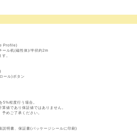
Profile)
チール机(磁性体)/半径約2m
ます。
)
ロール)ボタン
を5%程度行う場合。
計算値であり保証値ではありません。
。予めご了承ください。
取扱説明書、保証書(パッケージシールに印刷)