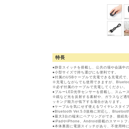
特長
●静音スイッチを搭載し、公共の場や会議中の操
●小型サイズで持ち運びにも便利です。
●付属のUSBケーブルで充電できる充電式で
※充電しながらでも使用できますが、Blueto
※必ず付属のケーブルで充電してください。
●ブルーLED光学センサーを搭載し、スムー
※鏡など光を反射する素材や、ガラスなど透
ッキング能力が低下する場合があります。
●ケーブルを気にせず使えるワイヤレスタイプ
●Bluetooth Ver.5.0規格に対応し、B
●最大3台の端末にペアリングができ、接続
●iPadやiPhone、Android搭載のス
●本体裏面に電源スイッチがあり、不使用時