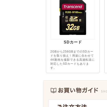
SDカード
2GBから256GBまでのSDカー
ドを取り揃え！用途に合わせて
4K動画を撮影できる高速転送に
対応したSDカードもありま
す。