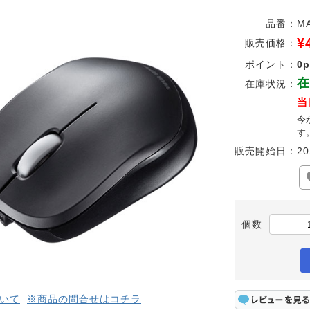
品番：
M
¥
販売価格：
ポイント：
0p
在
在庫状況：
当
今
す
販売開始日：
20
個数
いて
※商品の問合せはコチラ