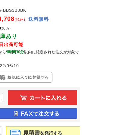
A-BBS308BK
4,708
送料無料
(税込)
t
(0%)
庫あり
日出荷可能
から
9時間30分
以内に確定された注文が対象で
。
22/06/10