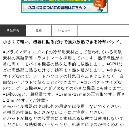
商品特長
仕様
レビュー
小さくて軽い。機器に貼るだけで強力放熱できる冷却パッド。
●プラズマディスプレイの冷却用素材として使われている高級
素材の高熱伝導エラストマーを採用しています。熱伝導性が非
常に高く、モバイル機器の熱を効率的に放熱します。●CPUな
どの高熱部に貼るだけで、効率よく熱を逃がします。●小さな
サイズなので、ノートパソコンの排気口をふさぐことなく、自
由なレイアウトで貼ることができます。●コンパクトサイズな
ので、ゲーム機やACアダプタなどの小さな機器にも使えます。
●1枚0.8gと、超軽量です。●17mm×17mmの正方形です。厚さ
1.2mmです。<ご注意>
※モバイル機器の冷却以外の用途では使用しないでください。
※機器の排気口をふさがないようにご注意ください。
※パッドが机などの設置面に直接触れる状態では使用しないで
ください。放熱効果が下がったり、机表面にキズが付く恐れが