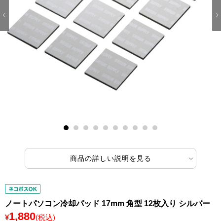
1
2
3
4
5
6
7
8
9
10
商品の詳しい説明を見る
ノートパソコン冷却パッド 17mm 角型 12枚入り シルバー
1,880
¥
(税込)