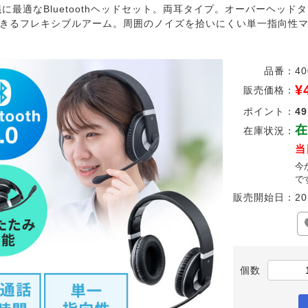
議に最適なBluetoothヘッドセット。両耳タイプ。オーバーヘッ
きるフレキシブルアーム。周囲のノイズを拾いにくい単一指向性
品番：
40
¥
販売価格：
ポイント：
49
在
在庫状況：
当
今
で
販売開始日：
20
個数