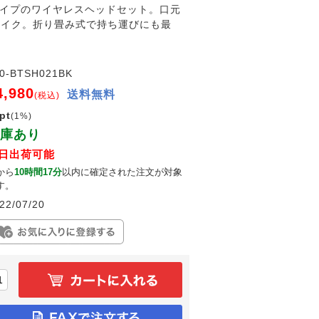
ドタイプのワイヤレスヘッドセット。口元
マイク。折り畳み式で持ち運びにも最
0-BTSH021BK
4,980
送料無料
(税込)
pt
(1%)
庫あり
日出荷可能
から
10時間17分
以内に確定された注文が対象
す。
22/07/20