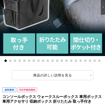
1
2
3
4
5
6
7
8
9
10
11
12
13
14
15
16
17
18
19
20
21
商品の詳しい説明を見る
コンソールボックス ウォークスルーボックス 車用ボックス
車用アクセサリ 収納ボックス 折りたたみ 取っ手付き