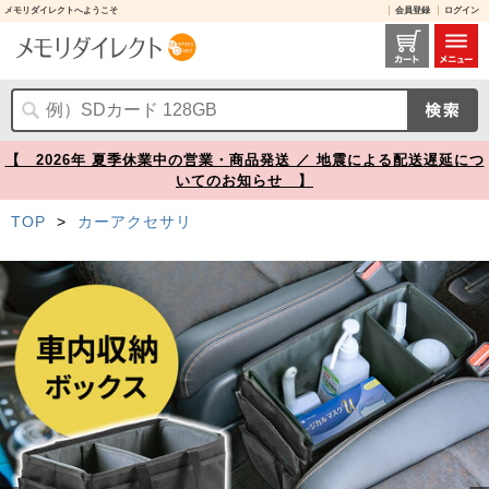
メモリダイレクトへようこそ
会員登録
ログイン
コンソールボックス ウォークスルーボックス 車用ボックス 車用アクセサリ 収納ボックス 折りたたみ 取っ手付き【メモリダイレクト】
【 2026年 夏季休業中の営業・商品発送 ／ 地震による配送遅延につ
いてのお知らせ 】
TOP
>
カーアクセサリ
Prev