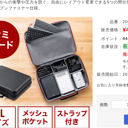
からの衝撃や圧力を防ぐ。自由にレイアウト変更できる5つの間仕
プンファスナー仕様。
品番：
20
¥
販売価格：
ポイント：
44
在
在庫状況：
当
今
す
販売開始日：
20
お気に入り登録者
個数