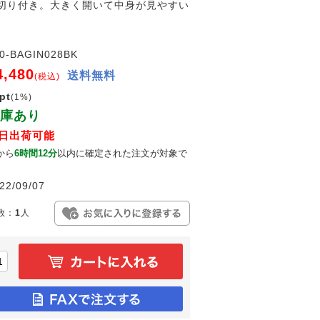
切り付き。大きく開いて中身が見やすい
0-BAGIN028BK
4,480
送料無料
(税込)
pt
(1%)
庫あり
日出荷可能
から
6時間12分
以内に確定された注文が対象で
。
22/09/07
数：
1
人