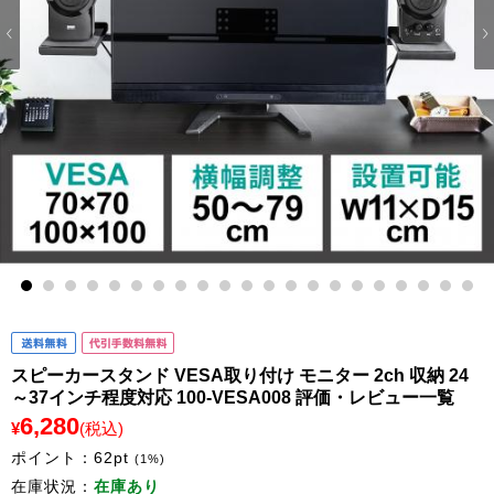
1
2
3
4
5
6
7
8
9
10
11
12
13
14
15
16
17
18
19
20
21
スピーカースタンド VESA取り付け モニター 2ch 収納 24
～37インチ程度対応 100-VESA008 評価・レビュー一覧
6,280
¥
(税込)
ポイント：
62
pt
(1%)
在庫状況：
在庫あり