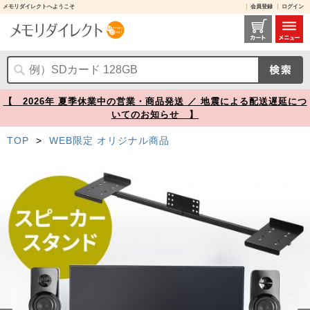
メモリダイレクトへようこそ
会員登録
ログイン
100-VESA008 レビュー / スピーカースタンド VESA取り付け モニター 2ch 収納 24～37インチ程度対応【メモリダイレクト】
【 2026年 夏季休業中の営業・商品発送 ／ 地震による配送遅延につ
いてのお知らせ 】
TOP
>
WEB限定 オリジナル商品
Prev