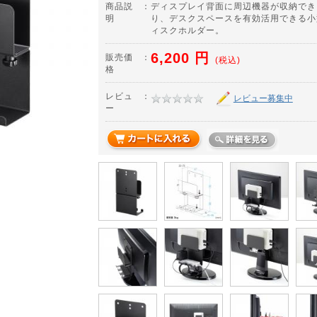
商品説
：
ディスプレイ背面に周辺機器が収納でき
明
り、デスクスペースを有効活用できる小
ィスクホルダー。
6,200
円
販売価
：
(税込)
格
レビュ
：
レビュー募集中
ー