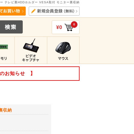
ビュー テレビ裏HDDホルダー VESA取付 モニター裏収納
0
¥0
てのお知らせ 】
ー裏収納