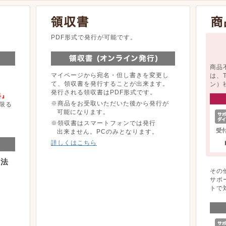
。
PDF形式で発行が可能です。
商品
マイページから宛名・但し書きを変更し
は、
て、領収書を発行することが出来ます。
ン）
発行される領収書はPDF形式です。
料』
※商品をお受取いただいた後から発行が
限る
可能になります。
※領収書はスマートフォンでは発行
出来ません。PCのみとなります。
詳しくはこちら
方法
その
サポ
トで