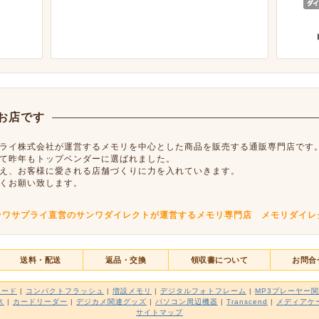
お店です
ライ株式会社が運営するメモリを中心とした商品を販売する通販専門店です
て昨年もトップベンダーに選ばれました。
え、お客様に愛される店舗づくりに力を入れていきます。
くお願い致します。
ンワサプライ直営のサンワダイレクトが運営するメモリ専門店 メモリダイレ
送料・配送
返品・交換
領収書について
お問合
カード
|
コンパクトフラッシュ
|
増設メモリ
|
デジタルフォトフレーム
|
MP3プレーヤー
ス
|
カードリーダー
|
デジカメ関連グッズ
|
パソコン周辺機器
|
Transcend
|
メディアケ
サイトマップ