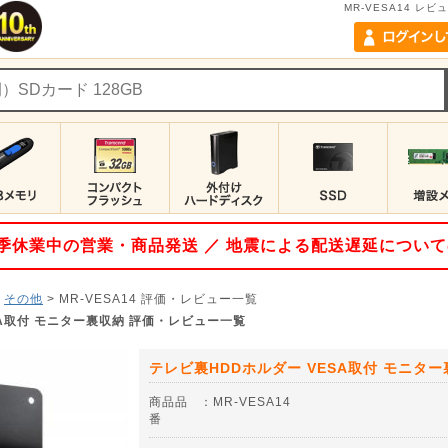
MR-VESA14 レ
 夏季休業中の営業・商品発送 ／ 地震による配送遅延につい
>
その他
>
MR-VESA14
評価・レビュー一覧
SA取付 モニター裏収納 評価・レビュー一覧
テレビ裏HDDホルダー VESA取付 モニタ
商品品
：
MR-VESA14
番