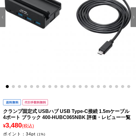
1
2
3
4
5
6
7
8
9
10
11
12
13
14
15
16
17
18
19
20
21
クランプ固定式 USBハブ USB Type-C接続 1.5mケーブル
4ポート ブラック 400-HUBC065NBK 評価・レビュー一覧
3,480
¥
(税込)
ポイント：
34
pt
(1%)