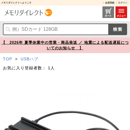
メモリダイレクトへようこそ
会員登録
ログイン
400-HUBC065NBK レビュー / クランプ固定式 USBハブ USB Type-C接続 1.5mケーブル 4ポート ブラック【メモリダイレクト】
【 2026年 夏季休業中の営業・商品発送 ／ 地震による配送遅延につ
いてのお知らせ 】
TOP
>
USBハブ
お気に入り登録者数：
1人
Prev