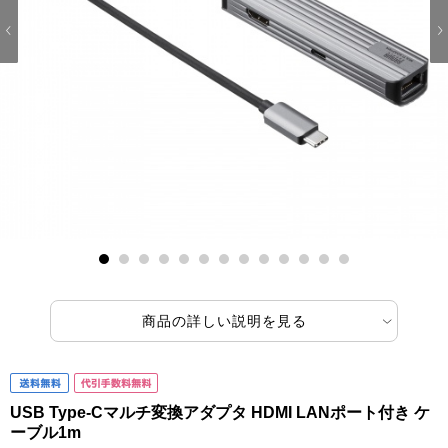
1
2
3
4
5
6
7
8
9
10
11
12
13
商品の詳しい説明を見る
USB Type-Cマルチ変換アダプタ HDMI LANポート付き ケ
ーブル1m