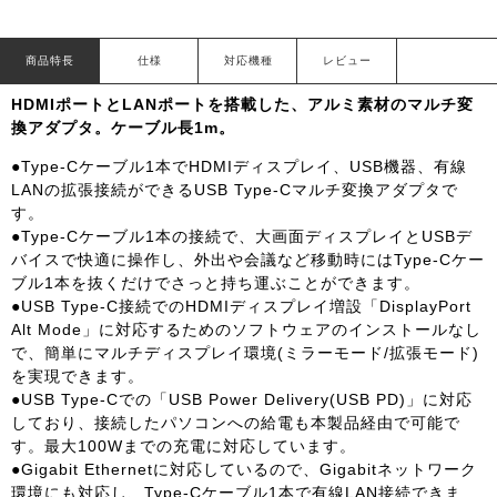
商品特長
仕様
対応機種
レビュー
HDMIポートとLANポートを搭載した、アルミ素材のマルチ変
換アダプタ。ケーブル長1m。
●Type-Cケーブル1本でHDMIディスプレイ、USB機器、有線
LANの拡張接続ができるUSB Type-Cマルチ変換アダプタで
す。
●Type-Cケーブル1本の接続で、大画面ディスプレイとUSBデ
バイスで快適に操作し、外出や会議など移動時にはType-Cケー
ブル1本を抜くだけでさっと持ち運ぶことができます。
●USB Type-C接続でのHDMIディスプレイ増設「DisplayPort
Alt Mode」に対応するためのソフトウェアのインストールなし
で、簡単にマルチディスプレイ環境(ミラーモード/拡張モード)
を実現できます。
●USB Type-Cでの「USB Power Delivery(USB PD)」に対応
しており、接続したパソコンへの給電も本製品経由で可能で
す。最大100Wまでの充電に対応しています。
●Gigabit Ethernetに対応しているので、Gigabitネットワーク
環境にも対応し、Type-Cケーブル1本で有線LAN接続できま