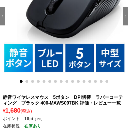
1
2
3
4
5
6
7
8
9
10
11
12
13
14
15
16
静音ワイヤレスマウス 5ボタン DPI切替 ラバーコーテ
ィング ブラック 400-MAWS097BK 評価・レビュー一覧
1,680
¥
(税込)
ポイント：
16
pt
(1%)
在庫状況：
在庫あり