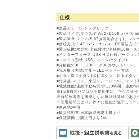
仕様
■製品カラー:ガンメタリック
■製品サイズ:マウス/約W62×D109.5×H40m
■製品重量:マウス/約67g(電池含まず)、レシ
■接続方式:2.4GHzワイヤレス RF電波方
■通信範囲:木製机(非磁性体)/半径約10m ス
■インターフェース:USB HID仕様バージョン
■コネクタ形状:USBコネクタ(Aタイプ)
■分解能:800・1200・1600カウント/インチ
■読み取り方式:ブルーLEDセンサー方式
■ボタン数:5ボタン(進むボタン、戻るボタン
■付属品:マウス、小型レシーバー×1、テスト
■電池性能:連続作動時間/約130時間、連続待
※1日8時間パソコンを使用中に、マウス操作
※自然放電等を考慮しない弊社計算値であり
※使用期間により、徐々に性能が低下します
■生産地:中国
■取扱説明書:日本語取扱説明書あり
■保証期間:ご購入日より2年