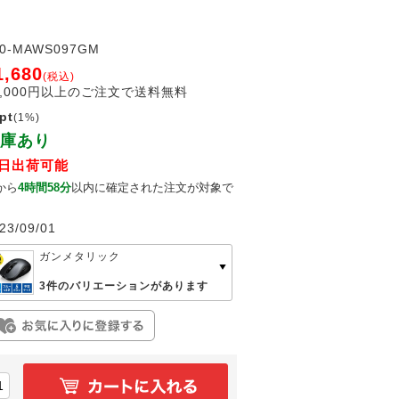
00-MAWS097GM
1,680
(税込)
2,000円以上のご注文で送料無料
pt
(1%)
庫あり
日出荷可能
から
4時間57分
以内に確定された注文が対象で
。
23/09/01
ガンメタリック
3件のバリエーションがあります