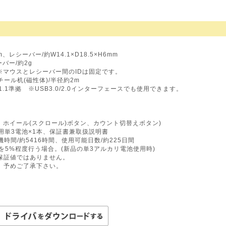
m、レシーバー/約W14.1×D18.5×H6mm
ーバー/約2g
式※マウスとレシーバー間のIDは固定です。
チール机(磁性体)/半径約2m
1.1準拠 ※USB3.0/2.0インターフェースでも使用できます。
、ホイール(スクロール)ボタン、カウント切替えボタン)
用単3電池×1本、保証書兼取扱説明書
機時間/約5416時間、使用可能日数/約225日間
を5%程度行う場合。(新品の単3アルカリ電池使用時)
保証値ではありません。
。予めご了承下さい。