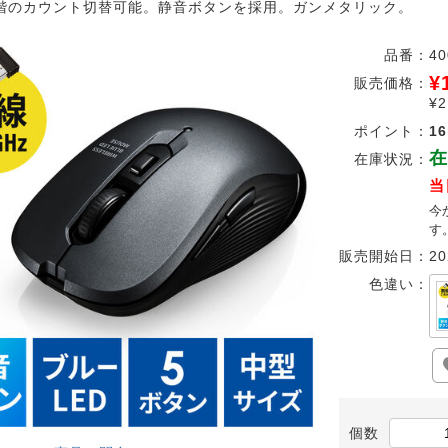
階のカウント切替可能。静音ボタンを採用。ガンメタリック。
品番：
4
¥
販売価格：
¥
ポイント：
16
在
在庫状況：
当
今
す
販売開始日：
20
色違い：
個数