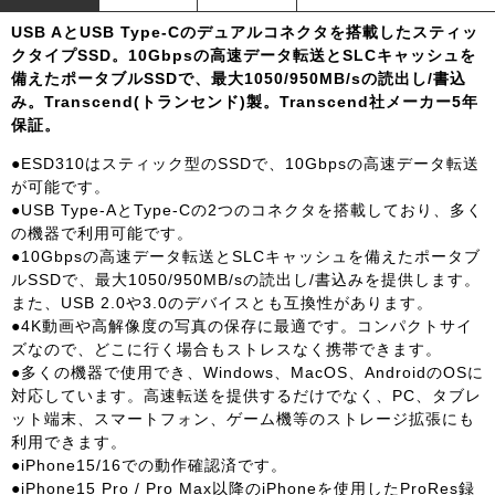
USB AとUSB Type-Cのデュアルコネクタを搭載したスティッ
クタイプSSD。10Gbpsの高速データ転送とSLCキャッシュを
備えたポータブルSSDで、最大1050/950MB/sの読出し/書込
み。Transcend(トランセンド)製。Transcend社メーカー5年
保証。
●ESD310はスティック型のSSDで、10Gbpsの高速データ転送
が可能です。
●USB Type-AとType-Cの2つのコネクタを搭載しており、多く
の機器で利用可能です。
●10Gbpsの高速データ転送とSLCキャッシュを備えたポータブ
ルSSDで、最大1050/950MB/sの読出し/書込みを提供します。
また、USB 2.0や3.0のデバイスとも互換性があります。
●4K動画や高解像度の写真の保存に最適です。コンパクトサイ
ズなので、どこに行く場合もストレスなく携帯できます。
●多くの機器で使用でき、Windows、MacOS、AndroidのOSに
対応しています。高速転送を提供するだけでなく、PC、タブレ
ット端末、スマートフォン、ゲーム機等のストレージ拡張にも
利用できます。
●iPhone15/16での動作確認済です。
●iPhone15 Pro / Pro Max以降のiPhoneを使用したProRes録