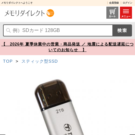
メモリダイレクトへようこそ
会員登録
ログイン
Transcend ポータブルSSD 2TB USB A USB Type-C デュアルコネクタ シルバー ESD310 【メモリダイレクト】
【 2026年 夏季休業中の営業・商品発送 ／ 地震による配送遅延につ
いてのお知らせ 】
TOP
>
スティック型SSD
Prev