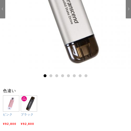
1
2
3
4
5
6
7
8
色違い
ピンク
ブラック
¥92,800
¥92,800