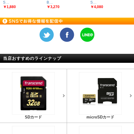
S...
B...
S...
￥1,880
￥3,270
￥4,080
当店おすすめのラインナップ
SDカード
microSDカード